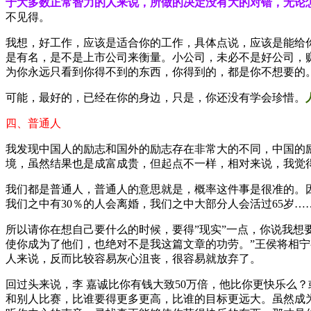
于大多数正常智力的人来说，所做的决定没有大的对错，无论
不见得。
我想，好工作，应该是适合你的工作，具体点说，应该是能给
是有名，是不是上市公司来衡量。小公司，未必不是好公司，
为你永远只看到你得不到的东西，你得到的，都是你不想要的
可能，最好的，已经在你的身边，只是，你还没有学会珍惜。
四、普通人
我发现中国人的励志和国外的励志存在非常大的不同，中国的
境，虽然结果也是成富成贵，但起点不一样，相对来说，我觉得
我们都是普通人，普通人的意思就是，概率这件事是很准的。因
我们之中有30％的人会离婚，我们之中大部分人会活过65岁…
所以请你在想自己要什么的时候，要得”现实”一点，你说我想
使你成为了他们，也绝对不是我这篇文章的功劳。”王侯将相宁
人来说，反而比较容易灰心沮丧，很容易就放弃了。
回过头来说，李 嘉诚比你有钱大致50万倍，他比你更快乐么
和别人比赛，比谁要得更多更高，比谁的目标更远大。虽然成