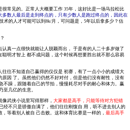
很常见的。正常人大概要工作 35年，这好比是一场马拉松比
大多数人最后是走到终点的，只有少数人是跑过终点的，因此在
特别技术的人才可能可以到8k/月，可问题是，5年以后拿多少？估
办？
认真一点很快就能让人脱颖而出， 于是有的人二十多岁做了
聪明才智上 都不成问题，这个时候再想要胜出就不那么容易
往往不知道自己赢得的仅仅是 初赛，有了一点小小的成绩大
原因 了。虽然他们仍然不好对付，但是他们没有耐性，没有
急不躁，跟随着自己的节拍，慢慢耗尽对手的耐心和体力。赢
乃至几亿的生意。
就像武侠小说里写得那样，
大家都是高手，只能等待对方犯错
已经不只是骄傲自满了，他们往往刚愎自 用，听不进去别人的
，等着别人被自 己击败。这和体育比赛是一样的，
最后高手