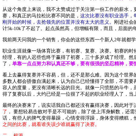
从这个角度上来说，我不太赞成过于关注第一份工作的薪水，更
赛，和真正的马拉松比赛不同的是，
这次比赛没有职业选手，
刚开始的时候，去抢领先的位置并没有太大的意义。
刚进社会的
计5k-10k了不起了。起点虽然高，但增幅有限，而且，后面
我前两天问我的一个销售，你会的这些东西一个新人2年就都
职业生涯就像一场体育比赛，有初赛、复赛、决赛。初赛的时
经理，有的人迟些也终于赢得了初赛，三十多岁成了经理。然
了，
单靠一点点努力和认真还不够，要有很强的坚忍精神，要
看上去赢得复赛并不容易，但，还不是那么难。因为这个世界
多数人都会骄傲自满起来，认为自己已经懂得了全部，不需要
容人的度量，更没有清晰长远的目光。就像一只愤怒的斗牛，
得了复赛以后，大约已经是一位很了不起的职业经理人了，当
最终的决赛来了，说实话我自己都还没有赢得决赛，因此对于
了
， 要想轻易击败对手是不可能的，除了使上浑身解数，还
话，有些人的脾气变得暴躁，心情变得浮躁，身体变得糟糕，
之间的比赛，就看谁失误少谁就赢得了决赛。
二、 根源