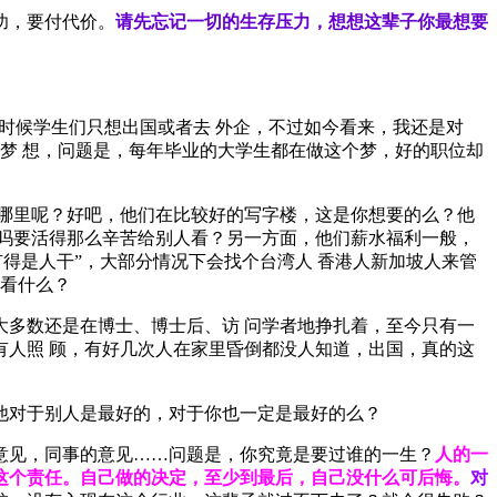
功，要付代价。
请先忘记一切的生存压力，想想这辈子你最想要
时候学生们只想出国或者去 外企，不过如今看来，我还是对
梦 想，问题是，每年毕业的大学生都在做这个梦，好的职位却
哪里呢？好吧，他们在比较好的写字楼，这是你想要的么？他
吗要活得那么辛苦给别人看？另一方面，他们薪水福利一般，
得是人干”，大部分情况下会找个台湾人 香港人新加坡人来管
想看什么？
多数还是在博士、博士后、访 问学者地挣扎着，至今只有一
人照 顾，有好几次人在家里昏倒都没人知道，出国，真的这
他对于别人是最好的，对于你也一定是最好的么？
意见，同事的意见……问题是，你究竟是要过谁的一生？
人的一
这个责任。自己做的决定，至少到最后，自己没什么可后悔。
对