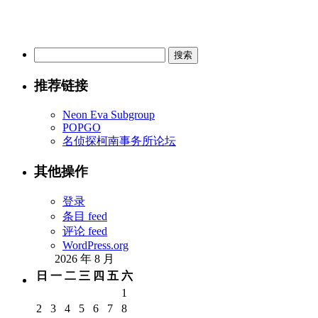
搜
索：
推荐链接
Neon Eva Subgroup
POPGO
名侦探柯南事务所论坛
其他操作
登录
条目 feed
评论 feed
WordPress.org
2026 年 8 月
日
一
二
三
四
五
六
1
2
3
4
5
6
7
8