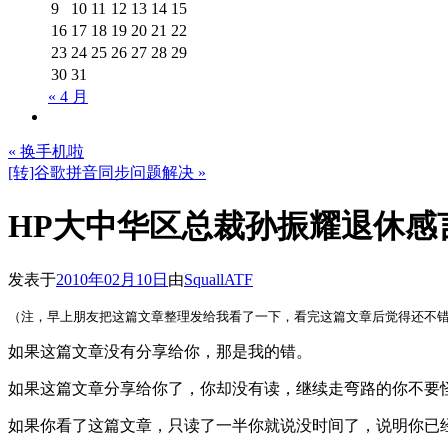
9
10
11
12
13
14
15
16
17
18
19
20
21
22
23
24
25
26
27
28
29
30
31
« 4 月
«
换手机啦
[转]谷歌拼音同步问题解决
»
HP大中华区总裁孙振耀退休感
发表于
2010年02月10日
由
SquallATF
（注，早上朋友把这篇文章整理发给我看了一下，看完这篇文章后觉得还不
如果这篇文章没有分享给你，那是我的错。
如果这篇文章分享给你了，你却没有读，继续走弯路的你不要
如果你看了这篇文章，只读了一半你就说没时间了，说明你已经