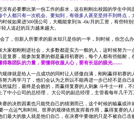
没有必要攀比第一份工作的薪水，这在刚刚出校园的学生中间是
每个人都只有一次机会。要知到，有很多人甚至坚持不到终点，
时候如果进500强公司，大概能拿到3k -6k/月的工资，有些
的年轻人追赶的压力越来越大。
学会了，但新人所要求的薪水却只是你的一半，到时候，你怎么
候大家都刚刚进社会，大多数都是实力一般的人，这时候努力一点
后是复赛，能参加复赛的都是赢得初赛的，每个人都有些能耐，在
懂得靠团队的力量，要懂得收服人心，要有长远的眼光……
的规律就是给人一点成功的同时让人骄傲自满，刚刚赢得初赛的人
再努力再学习了，他们会认为之所以不能再进一步已经不是自己的
虽然猛烈，最终是会败的，而赢得复赛的人则象 斗牛士一样，不
上了中小公司的总经理， 大公司的副总经理，主管着每年几千万
决赛的决胜因素也只能凭自己的猜测而已，这个时候的输赢或许
需要一点运气和时间。世界的规律依然发挥着作用，赢得复赛的人
他们最大的敌人就是他们自己，在决赛中要做的只是不被自己击败