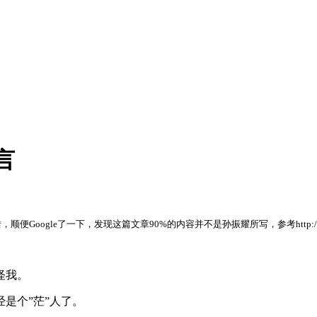
言
错，顺便
Google
了一下，发现这篇文章
90%
的内容并不是孙振耀所写，参考
http:
怪我。
是个”茫”人了。