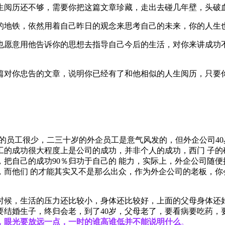
生阅历还不够，需要你把这篇文章珍藏，走出去碰几年壁，头破
的地铁，依然用着自己昨日的观念来思考自己的未来，你的人生
也愿意用他告诉你的思想去指导自己今后的生活，对你来讲成功
篇对你忠告的文章，说明你已经有了和他相似的人生阅历，只要
以上的员工很少，二三十岁的外企员工是意气风发的，但外企公司4
工的成功很大程度上是公司的成功，并非个人的成功，西门 子的
把自己的成功90％归功于自己的 能力，实际上，外企公司随
，而他们 的才能其实又不是那么出众，作为外企公司的老板，
时候，生活的压力还比较小，身体还比较好，上面的父母身体还好
结婚生子，终归会老，到了40岁，父母老了，要看病要吃药，
，眼光要放远一点，一时的谁高谁低并不能说明什么
。