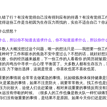
入错了行？有没有觉得自己没有得到应有的待遇？有没有觉得工作
觉得这份工作是当初因为生存压力而找的，实在不适合自己？你从
什么愤怒？
什么，所以你不知道去追求什么，你不知道追求什么，所以你什
多数人大概没想过这个问题，唯一的想法只是——我想要一份工作
这种对于工作和薪水的焦急不安中度过么？不想的话，就好好想清
失败，你的经历越来越差，下一份工作的人看着你 的简历就皱眉
者的共鸣当中寻求一点心理 平衡罢了。大多数人都有生存压力，
在压 力下做出选择，这就是世道，你喜欢也罢不喜欢也罢。
重要的事情就 会常常去做紧急的事情。比如锻炼身体保持健康是
救火是紧急的事情，如果不注意防火，就要常常救火。找工作也是
的压力比较大，迫使人们去赶紧做，相对来说重要的事情反而没有
，永远没有停歇的时候。（很多人的工作也像是救火队一样忙碌痛
你们没有做重要的事情，是结果不是原因。如果今天你们还是因