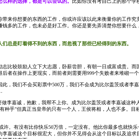
怎么样的选择，都是可以尝试的。
比如你没有考自己上的那个学
你带来你想要的东西的工作，你或许应该以此来衡量你的工作究竟
赚钱多的工作，也未必是好工作。你还是要先弄清楚你想要什么，
。
人们总是盯着得不到的东西，而忽视了那些已经得到的东西。
励志比较鼓励人立下大志愿，卧薪尝胆，有朝一日成富成贵。而国
后者在操作上更现实，而前者则需要用999个失败者来堆砌一个
此，我们不会买彩票中500万，我们不会成为比尔盖茨或者李
…
要做李嘉诚，抱歉，我帮不上你。成为比尔盖茨或者李嘉诚这种
有种乎”但真正当皇帝的只有一个人，王侯将相，人也不多。目
？或许。有没有比你快乐50万倍，一定没有。他比你最多也就快
为李嘉诚这个目标很宏大，但你并不见得会从这个目标以及追求目