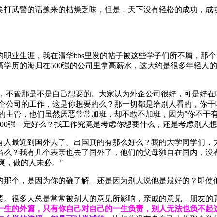
笑打武警的话题来的枯燥乏味，但是，天下没有轻松的成功，成
职业生涯，我在清华bbs里发的帖子被这些学子们所不屑，那个
学历的海归在500强的公司里拿高薪水，这大约是很多年轻人的
比，不管那是不是自己想要的。大家认为外企公司很好，可是好在
外企公司的工作，这是你想要的么？那一切都是给别人看的，你干
的主管，他们虽然厌恶常常加班，却不敢不加班，因为”你不干有
00强一定好么？找工作究竟是考虑你想要什么，还是考虑别人
有人最近到国外去了。出国真的有那么好么？我的大学同学们，大
当么？我有几个表亲也去了国外了，他们的父母独自在国内，没有
爽，做的人未必。”
的那个，是因为你的确了解，还是因为别人说他是最好的？即使
要。很多人总是常常被别人的意见所影响，亲戚的意见，朋友的
一生的外篇，只有你自己对自己的一生负责，别人无法也负不起