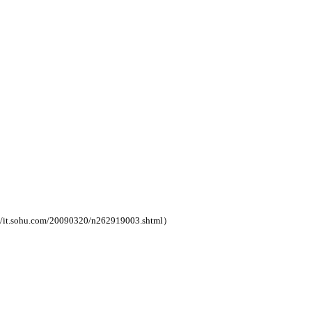
//it.sohu.com/20090320/n262919003.shtml
）