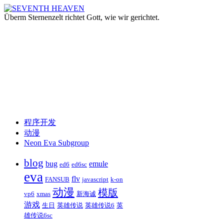
Überm Sternenzelt richtet Gott, wie wir gerichtet.
跳
程序开发
至
动漫
正
Neon Eva Subgroup
文
blog
bug
emule
ed6
ed6sc
eva
flv
FANSUB
javascript
k-on
动漫
模版
vp6
xmas
新海诚
游戏
生日
英雄传说
英雄传说6
英
雄传说6sc