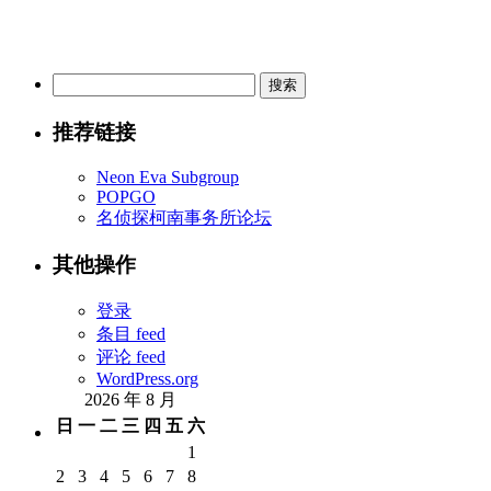
搜
索：
推荐链接
Neon Eva Subgroup
POPGO
名侦探柯南事务所论坛
其他操作
登录
条目 feed
评论 feed
WordPress.org
2026 年 8 月
日
一
二
三
四
五
六
1
2
3
4
5
6
7
8