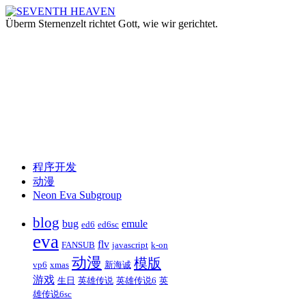
Überm Sternenzelt richtet Gott, wie wir gerichtet.
跳
程序开发
至
动漫
正
Neon Eva Subgroup
文
blog
bug
emule
ed6
ed6sc
eva
flv
FANSUB
javascript
k-on
动漫
模版
vp6
xmas
新海诚
游戏
生日
英雄传说
英雄传说6
英
雄传说6sc