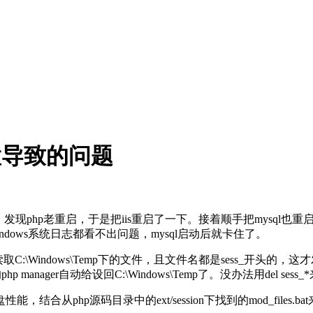
n设置导致的问题
现php老重启，于是把iis重启了一下。接着顺手把mysql也重
dows系统日志都看不出问题，mysql启动后就卡住了。
读取C:\Windows\Temp下的文件，且文件名都是sess_开头的，这才发
manager自动给设回C:\Windows\Temp了。没办法用del ses
性能，结合从php源码目录中的ext/session下找到的mod_files.bat