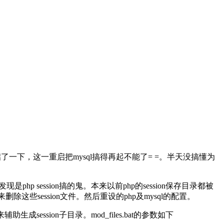
启了一下，这一重启把mysql搞得再起不能了= =。半天没搞懂为
现是php session搞的鬼。本来以前php的session保存目录都被
s_*来删除这些session文件。然后重设的php及mysql的配置。
来辅助生成session子目录。mod_files.bat的参数如下