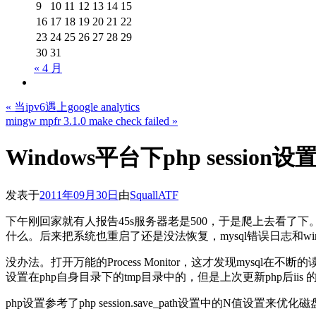
9
10
11
12
13
14
15
16
17
18
19
20
21
22
23
24
25
26
27
28
29
30
31
« 4 月
«
当ipv6遇上google analytics
mingw mpfr 3.1.0 make check failed
»
Windows平台下php sessio
发表于
2011年09月30日
由
SquallATF
下午刚回家就有人报告45s服务器老是500，于是爬上去看了下。发
什么。后来把系统也重启了还是没法恢复，mysql错误日志和win
没办法。打开万能的Process Monitor，这才发现mysql在不断的
设置在php自身目录下的tmp目录中的，但是上次更新php后iis 的php 
php设置参考了php session.save_path设置中的N值设置来优化磁盘