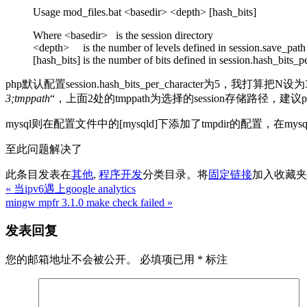
Usage mod_files.bat <basedir> <depth> [hash_bits]
Where <basedir> is the session directory
<depth> is the number of levels defined in session.save_path
[hash_bits] is the number of bits defined in session.hash_bits_p
php默认配置session.hash_bits_per_character为5，我打算把
3;tmppath
“，上面2处的tmppath为选择的session存储路径，
mysql则在配置文件中的[mysqld]下添加了tmpdir的配置，在
至此问题解决了
此条目发表在
其他
,
程序开发
分类目录。将
固定链接
加入收藏夹
«
当ipv6遇上google analytics
mingw mpfr 3.1.0 make check failed
»
发表回复
您的邮箱地址不会被公开。
必填项已用
*
标注