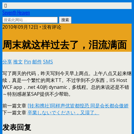
Seventh Heaven
2010年09月12日 • 没有评论
周末就这样过去了，泪流满面
分享
推文
Pin
邮件
SMS
写了两天的代码，昨天写到今天早上两点。上午八点又起来继
续，真是一个繁忙的周末TT。不过学到不少东西，IIS Host
WCF app，.net 4.0的 dynamic，多线程。总的来说还是不错
～特别感谢某SAP提供不少帮助。
前一篇文章
[转:和携社]同样声优皆都惶恐 同是会长都会傲娇
下一篇文章
卒業しないでください，又湿了。
发表回复