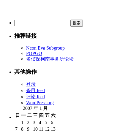
搜
索：
推荐链接
Neon Eva Subgroup
POPGO
名侦探柯南事务所论坛
其他操作
登录
条目 feed
评论 feed
WordPress.org
2007 年 1 月
日
一
二
三
四
五
六
1
2
3
4
5
6
7
8
9
10
11
12
13