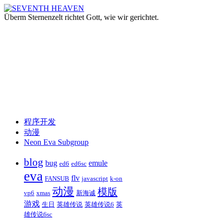
Überm Sternenzelt richtet Gott, wie wir gerichtet.
跳
程序开发
至
动漫
正
Neon Eva Subgroup
文
blog
bug
emule
ed6
ed6sc
eva
flv
FANSUB
javascript
k-on
动漫
模版
vp6
xmas
新海诚
游戏
生日
英雄传说
英雄传说6
英
雄传说6sc