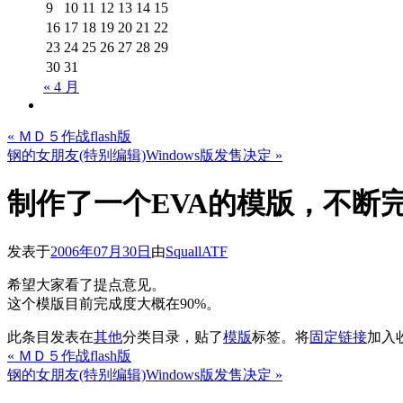
9
10
11
12
13
14
15
16
17
18
19
20
21
22
23
24
25
26
27
28
29
30
31
« 4 月
«
ＭＤ５作战flash版
钢的女朋友(特别编辑)Windows版发售决定
»
制作了一个EVA的模版，不断
发表于
2006年07月30日
由
SquallATF
希望大家看了提点意见。
这个模版目前完成度大概在90%。
此条目发表在
其他
分类目录，贴了
模版
标签。将
固定链接
加入
«
ＭＤ５作战flash版
钢的女朋友(特别编辑)Windows版发售决定
»