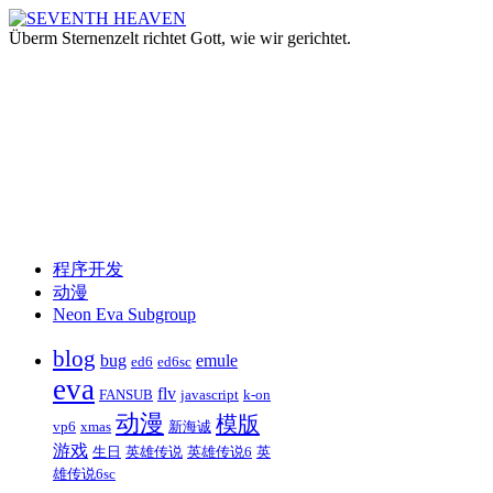
Überm Sternenzelt richtet Gott, wie wir gerichtet.
跳
程序开发
至
动漫
正
Neon Eva Subgroup
文
blog
bug
emule
ed6
ed6sc
eva
flv
FANSUB
javascript
k-on
动漫
模版
vp6
xmas
新海诚
游戏
生日
英雄传说
英雄传说6
英
雄传说6sc