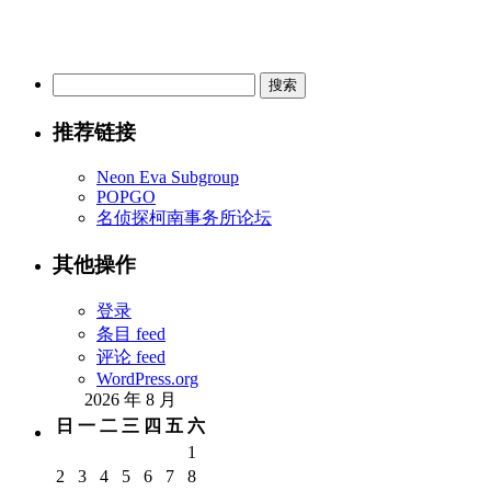
搜
索：
推荐链接
Neon Eva Subgroup
POPGO
名侦探柯南事务所论坛
其他操作
登录
条目 feed
评论 feed
WordPress.org
2026 年 8 月
日
一
二
三
四
五
六
1
2
3
4
5
6
7
8