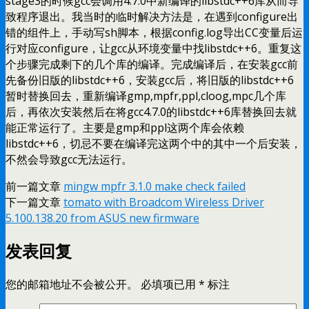
stage3的时候gcc会调用4.7.0中新编译的libstdc++6库从而导
致程序退出。我当时的临时解决方法是，在遇到configure出
错的组件上，手动写sh脚本，根据config.log导出CC变量后运
行对应configure，让gcc从环境变量中找libstdc++6。重复这
个步骤完成剩下的几个库的编译。完成编译后，在安装gcc前
先备份旧版的libstdc++6，安装gcc后，将旧版的libstdc++6
暂时替换回去，重新编译gmp,mpfr,ppl,cloog,mpc几个库
后，再依次安装然后在将gcc4.7.0的libstdc++6库替换回去就
能正常运行了。主要是gmp和ppl这两个库会依赖
libstdc++6，切忌不要在编译完这两个中的其中一个后安装，
不然会导致gcc无法运行。
前一篇文章
mingw mpfr 3.1.0 make check failed
下一篇文章
tomato with Broadcom Wireless Driver
5.100.138.20 from ASUS new firmware
发表回复
您的邮箱地址不会被公开。
必填项已用
*
标注