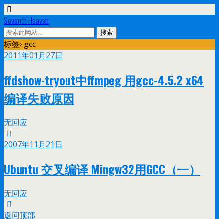
Seventh Heaven
标签› gcc
2011年01月27日
ffdshow-tryout中ffmpeg 用gcc-4.5.2 x64
编译失败原因
无回应
2007年11月21日
Ubuntu 交叉编译 Mingw32用GCC（一）
无回应
返回顶部